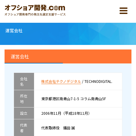
運営会社
運営会社
会社
株式会社テクノデジタル
/ TECHNODIGITAL.
名
所在
東京都港区南青山7-1-5 コラム南青山5F
地
設立
2006年11月（平成18年11月）
代表
代表取締役 播田 誠
者