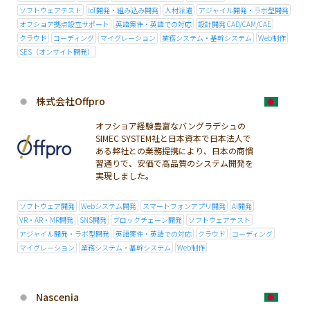
ソフトウェアテスト
IoT開発・組み込み開発
人材派遣
アジャイル開発・ラボ型開発
オフショア拠点設立サポート
英語案件・英語での対応
設計開発 CAD/CAM/CAE
クラウド
コーディング
マイグレーション
業務システム・基幹システム
Web制作
SES（オンサイト開発）
株式会社Offpro
オフショア経験豊富なバングラデシュの
SIMEC SYSTEM社と日本資本で日本法人で
ある弊社との業務提携により、日本の商慣
習通りで、安価で高品質のシステム開発を
実現しました。
ソフトウェア開発
Webシステム開発
スマートフォンアプリ開発
AI開発
VR・AR・MR開発
SNS開発
ブロックチェーン開発
ソフトウェアテスト
アジャイル開発・ラボ型開発
英語案件・英語での対応
クラウド
コーディング
マイグレーション
業務システム・基幹システム
Web制作
Nascenia