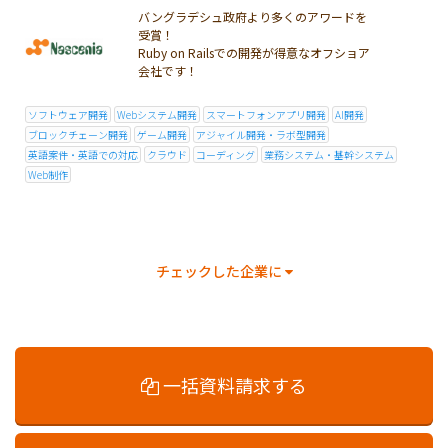
バングラデシュ政府より多くのアワードを
受賞！
Ruby on Railsでの開発が得意なオフショア
会社です！
ソフトウェア開発
Webシステム開発
スマートフォンアプリ開発
AI開発
ブロックチェーン開発
ゲーム開発
アジャイル開発・ラボ型開発
英語案件・英語での対応
クラウド
コーディング
業務システム・基幹システム
Web制作
チェックした企業に
一括資料請求する