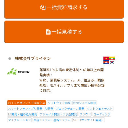
一括資料請求する
一括見積する
株式会社ブライセン
離職率1％未満の安定体制と40年以上の開
発実績！
Web、業務系システム、AI、組込み、画像
処理、モバイルアプリまで幅広い技術分野
に対応。
おすすめオフショア開発企業
ソフトウェア開発
Webシステム開発
スマートフォンアプリ開発
AI開発
ブロックチェーン開発
ソフトウェアテスト
IoT開発・組み込み開発
アジャイル開発・ラボ型開発
クラウド
コーディング
マイグレーション
業務システム・基幹システム
SES（オンサイト開発）