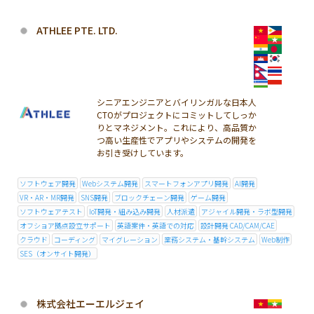
ATHLEE PTE. LTD.
シニアエンジニアとバイリンガルな日本人
CTOがプロジェクトにコミットしてしっか
りとマネジメント。これにより、高品質か
つ高い生産性でアプリやシステムの開発を
お引き受けしています。
ソフトウェア開発
Webシステム開発
スマートフォンアプリ開発
AI開発
VR・AR・MR開発
SNS開発
ブロックチェーン開発
ゲーム開発
ソフトウェアテスト
IoT開発・組み込み開発
人材派遣
アジャイル開発・ラボ型開発
オフショア拠点設立サポート
英語案件・英語での対応
設計開発 CAD/CAM/CAE
クラウド
コーディング
マイグレーション
業務システム・基幹システム
Web制作
SES（オンサイト開発）
株式会社エーエルジェイ