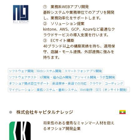
① 業務系WEBアプリ開発
基幹システムや業務単位でのアプリを開発
し、業務効率化をサポートします。
② ソリューション提案
kintone、AWS、GCP、Azureなど最適なク
ラウドサービスの導入支援を行います。
③ ECサイト構築
40ブランド以上の構築実績を持ち、運用保
守、店舗・モール連携、外部連携に強みを
持ちます。
ソフトウェア開発
Webシステム開発
スマートフォンアプリ開発
ソフトウェアテスト
IoT開発・組み込み開発
アジャイル開発・ラボ型開発
オフショア拠点設立サポート
英語案件・英語での対応
クラウド
コーディング
マイグレーション
業務システム・基幹システム
Web制作
SES（オンサイト開発）
株式会社キャピタルナレッジ
将来性のある優秀なミャンマー人材を抱え
るオフショア開発企業