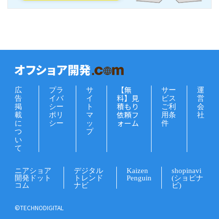
【無
広
プラ
サ
サー
運
料】見
告
イバ
イ
ビス
営
積もり
掲
シー
ト
ご利
会
依頼フ
載
ポリ
マ
用条
社
ォーム
に
シー
ッ
件
つ
プ
い
て
ニアショア
デジタル
Kaizen
shopinavi
開発ドット
トレンド
Penguin
(ショピナ
コム
ナビ
ビ)
©TECHNODIGITAL