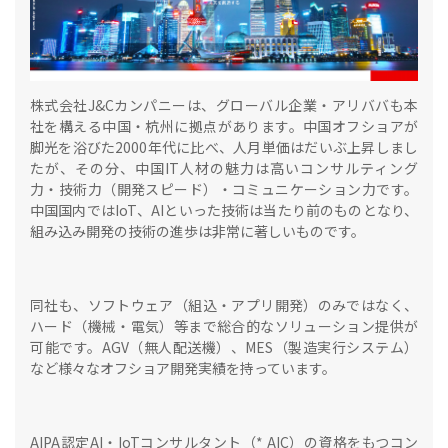
株式会社J&Cカンパニーは、グローバル企業・アリババも本
社を構える中国・杭州に拠点があります。中国オフショアが
脚光を浴びた2000年代に比べ、人月単価はだいぶ上昇しまし
たが、その分、中国IT人材の魅力は高いコンサルティング
力・技術力（開発スピード）・コミュニケーション力です。
中国国内ではIoT、AIといった技術は当たり前のものとなり、
組み込み開発の技術の進歩は非常に著しいものです。
同社も、ソフトウェア（組込・アプリ開発）のみではなく、
ハード（機械・電気）等まで総合的なソリューション提供が
可能です。AGV（無人配送機）、MES（製造実行システム）
など様々なオフショア開発実績を持っています。
AIPA認定AI・IoTコンサルタント（* AIC）の資格をもつコン