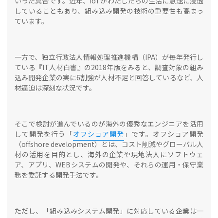
いった具合です。近年、IoTがわたしたちの生活に急速に浸透
していることもあり、組み込み開発の技術の重要性も高まっ
ています。
一方で、独立行政法人情報処理推進機構（IPA）が毎年発行し
ている『IT人材白書』の2018年版をみると、調査対象の組み
込み開発企業の実に6割強が人材不足と回答しているなど、人
材逼迫は深刻な状況です。
そこで検討が進んでいるのが海外の優秀なエンジニアを活用
して開発を行う「
オフショア開発
」です。オフショア開発
（offshore development）とは、コスト削減やグローバル人
材の活用を目的とし、海外の企業や現地法人にソフトウェ
ア、アプリ、WEBシステムの開発や、それらの運用・保守業
務を委託する開発手法です。
ただし、「組み込みシステム開発」に対応している企業は一