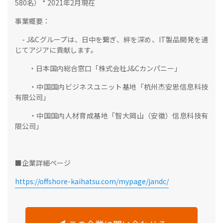
580名） * 2021年2月現在
事業概要：
- J&Cグループは、日中を繋ぎ、絆を深め、IT製品開発を通
じてアジアに貢献します。
・日本国内総合窓口「株式会社J&Cカンパニー」
・中国国内ビジネスユニット基地「杭州杰安思信息科技
有限公司」
・中国国内人材育成基地「智大岡山（安徽）信息科技有
限公司」
■企業詳細ページ
https://offshore-kaihatsu.com/mypage/jandc/