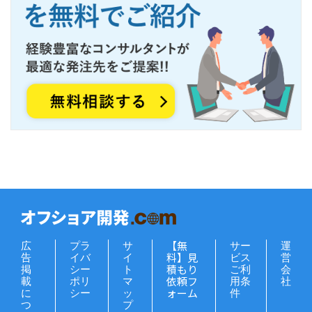
【無
広
プラ
サ
サー
運
料】見
告
イバ
イ
ビス
営
積もり
掲
シー
ト
ご利
会
依頼フ
載
ポリ
マ
用条
社
ォーム
に
シー
ッ
件
つ
プ