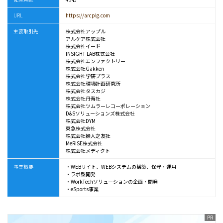
URL
https://arcplg.com
主要取引先
株式会社アップル
アルケア株式会社
株式会社イード
INSIGHT LAB株式会社
株式会社エンファクトリー
株式会社Gakken
株式会社学研プラス
株式会社環境計画研究所
株式会社タスカジ
株式会社丹青社
株式会社ツムラーレコーポレーション
D&Sソリューションズ株式会社
株式会社DYM
東急株式会社
株式会社婦人之友社
MeRISE株式会社
株式会社メディクト
事業概要
・WEBサイト、WEBシステムの構築、保守・運用
・ラボ型開発
・WorkTechソリューションの企画・開発
・eSports事業