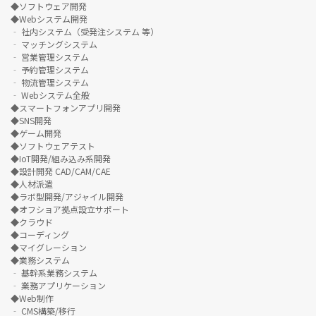
◆ソフトウェア開発
◆Webシステム開発
‐ 社内システム（受発注システム 等）
‐ マッチングシステム
‐ 営業管理システム
‐ 予約管理システム
‐ 物流管理システム
‐ Webシステム全般
◆スマートフォンアプリ開発
◆SNS開発
◆ゲーム開発
◆ソフトウェアテスト
◆IoT開発/組み込み系開発
◆設計開発 CAD/CAM/CAE
◆人材派遣
◆ラボ型開発/アジャイル開発
◆オフショア拠点設立サポート
◆クラウド
◆コーディング
◆マイグレーション
◆業務システム
‐ 基幹系業務システム
‐ 業務アプリケーション
◆Web制作
‐ CMS構築/移行