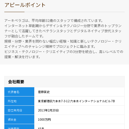
アピールポイント
アーキペラゴは、平均年齢32歳のスタッフで構成されています。
インターネット草創期からデザイン＆テクノロジー分野で業界のトップラン
ナーとして活躍してきたベテランスタッフとデジタルネイティブ世代スタッ
フが融合したチームです。
規模・分野・業界を問わない幅広い経験・知識と新しいテクノロジー・クリ
エイティブへのチャレンジ精神でプロジェクトに臨みます。
ビジネス・テクノロジー・クリエイティブの3分野を統合し、高いレベルでの
提案・解決を行います。
会社概要
代表者名
菅原匡史
所在地
東京都港区六本木7-3-12 六本木インターナショナルビル 7B
設立年月日
2013年2月20日
資本金
1000万円
従業員数
45名