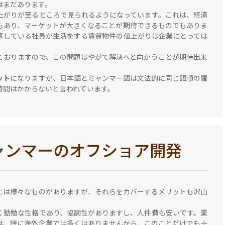
はまだあります。
上がりが至るところで見られるようになっています。これは、経済
もあり、マーケットが大きくなることが期待できるものでもありま
遣している社員が生活をする賃貸物件の値上がりは企業にとっては
ておりますので、この問題はやがて解決へと向かうことが期待出来
ット
になりますが、日本語とミャンマー語は文法的に同じ語順の羅
時間はかからないと言われています。
ャンマーのオフショア開発
には様々なものがありますが、それらをカバーするメリットも沢山
く勤勉な性格であり、協調性がありますし、人件費も安いです。業
は、特に海外企業では多くはありませんから、このことだけでも十