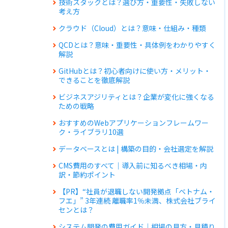
技術スタックとは？選び方・重要性・失敗しない
考え方
クラウド（Cloud）とは？意味・仕組み・種類
QCDとは？意味・重要性・具体例をわかりやすく
解説
GitHubとは？初心者向けに使い方・メリット・
できることを徹底解説
ビジネスアジリティとは？企業が変化に強くなる
ための戦略
おすすめのWebアプリケーションフレームワー
ク・ライブラリ10選
データベースとは | 構築の目的・会社選定を解説
CMS費用のすべて｜導入前に知るべき相場・内
訳・節約ポイント
【PR】“社員が退職しない開発拠点「ベトナム・
フエ」” 3年連続 離職率1％未満、株式会社ブライ
センとは？
システム開発の費用ガイド｜相場の見方・見積り