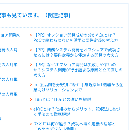
事も見ています。（関連記事)
フショア開発の
【PR】オフショア開発成功の分かれ道とは？
PoCで終わらせないAI活用と要件定義の考え方
開発の人月
【PR】業務システム開発をオフショアで成功さ
せるには？要件定義から伴走する開発の考え方
発の人月単
【PR】なぜオフショア開発は失敗しやすいの
か？システム開発が行き詰まる原因と立て直しの
考え方
発の人月単
IoT製品例を分野別に紹介｜身近なIoT機器から企
業向けソリューションまで
発の人月単
i18nとは？l10nとの違いを解説
eKYCとは？仕組みからメリット、犯収法に基づ
く手法まで徹底解説
徴
DXとITは何が違う？成功へ導く定義の理解と
例
「攻めのデジタル活用」