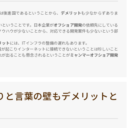
は後進国であるということから、
デメリット
も少なからずありま
いということです。日本企業が
オフショア開発
の依頼先にしている
ノウハウが少ないことから、対応できる開発案件も少ないという部
リット
には、ITインフラの整備の遅れもあります。
電が起こりインターネットに接続できないということは珍しいこと
れが出ることも懸念されるということが
ミャンマーオフショア開発
りと言葉の壁もデメリットと